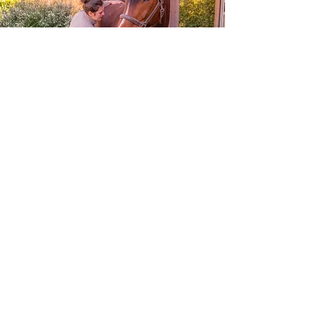
Zowel mens als paard worden door verschillende
invloeden van buitenaf voortdurend beïnvloed wat
bepaalde vormen van stress teweeg kan brengen.
Denk maar aan verkeerde voeding, omgeving, werk,
verkeer…
Bij paarden kunnen we ook denken aan voeding,
stalling, opfok, training, hoef en tandverzorging,…
Dit alles geeft op een bepaald niveau stress weer in
het lichaam. Stress heeft invloed op onze
microcirculatie wat rechtstreeks op onze spieren,
weefsels en organen een invloed heeft. Deze
therapie werkt hierop in en brengt alles terug tot
rust.
Tarieven