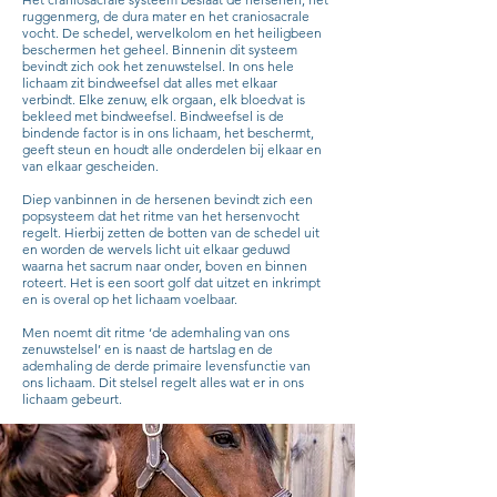
ruggenmerg, de dura mater en het craniosacrale
vocht. De schedel, wervelkolom en het heiligbeen
beschermen het geheel. Binnenin dit systeem
bevindt zich ook het zenuwstelsel. In ons hele
lichaam zit bindweefsel dat alles met elkaar
verbindt. Elke zenuw, elk orgaan, elk bloedvat is
bekleed met bindweefsel. Bindweefsel is de
bindende factor is in ons lichaam, het beschermt,
geeft steun en houdt alle onderdelen bij elkaar en
van elkaar gescheiden.
Diep vanbinnen in de hersenen bevindt zich een
popsysteem dat het ritme van het hersenvocht
regelt. Hierbij zetten de botten van de schedel uit
en worden de wervels licht uit elkaar geduwd
waarna het sacrum naar onder, boven en binnen
roteert. Het is een soort golf dat uitzet en inkrimpt
en is overal op het lichaam voelbaar.
Men noemt dit ritme ‘de ademhaling van ons
zenuwstelsel’ en is naast de hartslag en de
ademhaling de derde primaire levensfunctie van
ons lichaam. Dit stelsel regelt alles wat er in ons
lichaam gebeurt.