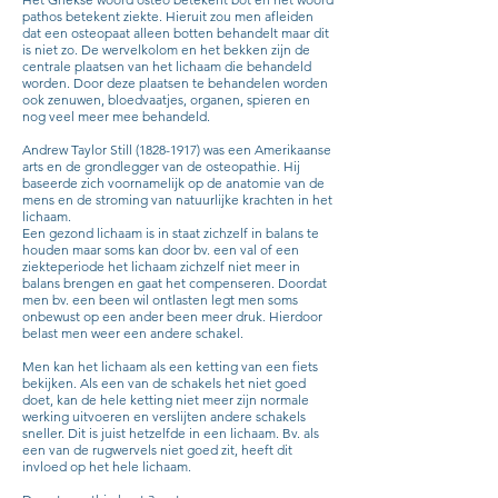
pathos betekent ziekte. Hieruit zou men afleiden
dat een osteopaat alleen botten behandelt maar dit
is niet zo. De wervelkolom en het bekken zijn de
centrale plaatsen van het lichaam die behandeld
worden. Door deze plaatsen te behandelen worden
ook zenuwen, bloedvaatjes, organen, spieren en
nog veel meer mee behandeld.
Andrew Taylor Still
(1828-1917)
was een Amerikaanse
arts en de grondlegger van de osteopathie. Hij
baseerde zich voornamelijk op de anatomie van de
mens en de stroming van natuurlijke krachten in het
lichaam.
Een gezond lichaam is in staat zichzelf in balans te
houden maar soms kan door bv. een val of een
ziekteperiode het lichaam zichzelf niet meer in
balans brengen en gaat het compenseren. Doordat
men bv. een been wil ontlasten legt men soms
onbewust op een ander been meer druk. Hierdoor
belast men weer een andere schakel.
Men kan het lichaam als een ketting van een fiets
bekijken. Als een van de schakels het niet goed
doet, kan de hele ketting niet meer zijn normale
werking uitvoeren en verslijten andere schakels
sneller. Dit is juist hetzelfde in een lichaam. Bv. als
een van de rugwervels niet goed zit, heeft dit
invloed op het hele lichaam.