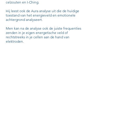
celzouten en I-Ching.
Hij leest ook de Aura analyse uit die de huidige
toestand van het energieveld en emotionele
achtergrond analyseert.
Men kan na de analyse ook de juiste frequenties
zenden in je eigen energetische veld of
rechtstreeks in je cellen aan de hand van
elektroden.
Healy stuurt zijn frequenties tot op het diepste
niveau zodat het zelfherstellend vermogen wordt
aangesproken en op die manier een positieve
invloed heeft op allerlei klachten.
Waar komt de Healy
vandaan?
De ontwikkelaars van Healy zijn Marcus Schmieke
en Nuno Nina.
Nuno Nina is een Portugese specialist in
integratieve geneeskunde en celbiologie.
Marcus Schmieke is onderzoeker en de uitvinder
van de TimeWaver, die veel therapeuten gebruiken
bij bioresonantie.