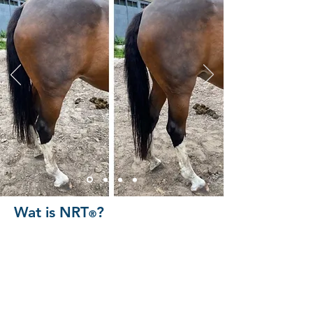
Wat is NRT
?
®
De grondlegger van (NRT R) Neural reset therapy R
behandelmethode is Lawrence Woods.
Het verhelpt op een snelle en pijnloze manier
gespannen en pijnlijke spieren.
Bij deze therapie wordt geen gebruik gemaakt van
masseren, rekken of naalden (dry needling).