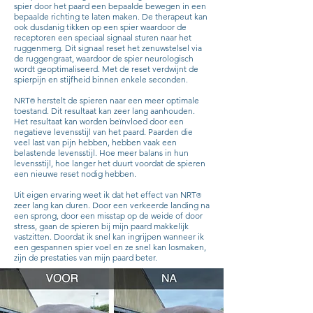
spier door het paard een bepaalde bewegen in een
bepaalde richting te laten maken. De therapeut kan
ook dusdanig tikken op een spier waardoor de
receptoren een speciaal signaal sturen naar het
ruggenmerg. Dit signaal reset het zenuwstelsel via
de ruggengraat, waardoor de spier neurologisch
wordt geoptimaliseerd. Met de reset verdwijnt de
spierpijn en stijfheid binnen enkele seconden.
NRT
herstelt de spieren naar een meer optimale
®
toestand. Dit resultaat kan zeer lang aanhouden.
Het resultaat kan worden beïnvloed door een
negatieve levensstijl van het paard. Paarden die
veel last van pijn hebben, hebben vaak een
belastende levensstijl. Hoe meer balans in hun
levensstijl, hoe langer het duurt voordat de spieren
een nieuwe reset nodig hebben.
Uit eigen ervaring weet ik dat het effect van NRT
®
zeer lang kan duren. Door een verkeerde landing na
een sprong, door een misstap op de weide of door
stress, gaan de spieren bij mijn paard makkelijk
vastzitten. Doordat ik snel kan ingrijpen wanneer ik
een gespannen spier voel en ze snel kan losmaken,
zijn de prestaties van mijn paard beter.