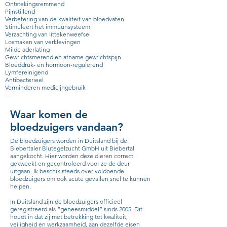
Ontstekingsremmend
Pijnstillend
Verbetering van de kwaliteit van bloedvaten
Stimuleert het immuunsysteem
Verzachting van littekenweefsel
Losmaken van verklevingen
Milde aderlating
Gewrichtsmerend en afname gewrichtspijn
Bloeddruk- en hormoon-regulerend
Lymfereinigend
Antibacterieel
Verminderen medicijngebruik
…
Waar komen de
bloedzuigers vandaan?
De bloedzuigers worden in Duitsland bij de
Biebertaler Blutegelzucht GmbH uit Biebertal
aangekocht. Hier worden deze dieren correct
gekweekt en gecontroleerd voor ze de deur
uitgaan. Ik beschik steeds over voldoende
bloedzuigers om ook acute gevallen snel te kunnen
helpen.
In Duitsland zijn de bloedzuigers officieel
geregistreerd als “geneesmiddel” sinds 2005. Dit
houdt in dat zij met betrekking tot kwaliteit,
veiligheid en werkzaamheid, aan dezelfde eisen