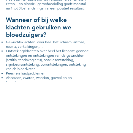
zitten. Een bloedzuigerbehandeling geeft meestal
na 1 tot 3 behandelingen al een positief resultaat.
Wanneer of bij welke
klachten gebruiken we
bloedzuigers?
Gewrichtsklachten over heel het lichaam: artrose,
reuma, verkalkingen,…
Ontstekingsklachten over heel het lichaam: gewone
ontstekingen en ontstekingen van de gewrichten
(artritis, tendovaginitis), botvliesontsteking,
slijmbeursontsteking, oorontstekingen, ontsteking
van de bloedvaten
Pees- en huidproblemen
Abcessen, zweren, wonden, gezwellen en
hematomen
Migraine, chronische hoofdpijn, cluster hoofdpijn,
…
Zenuwbeschadigingen
Huidaandoeningen: littekens, eczeem, spataders,
vochtophopingen, trombose, slechte doorbloeding,
hoge bloeddruk, blauwe plekken,
wondgenezingsstoornissen…
Chronische rugklachten, lage rugpijn, hernia,
fibromyalgie, Lyme…
Na operaties om doorbloeding te bevorderen en als
pijnstilling