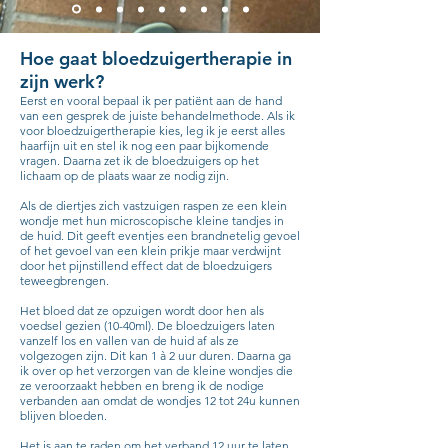
Hoe gaat bloedzuigertherapie in
zijn werk?
Eerst en vooral bepaal ik per patiënt aan de hand
van een gesprek de juiste behandelmethode. Als ik
voor bloedzuigertherapie kies, leg ik je eerst alles
haarfijn uit en stel ik nog een paar bijkomende
vragen. Daarna zet ik de bloedzuigers op het
lichaam op de plaats waar ze nodig zijn.
Als de diertjes zich vastzuigen raspen ze een klein
wondje met hun microscopische kleine tandjes in
de huid. Dit geeft eventjes een brandnetelig gevoel
of het gevoel van een klein prikje maar verdwijnt
door het pijnstillend effect dat de bloedzuigers
teweegbrengen.
Het bloed dat ze opzuigen wordt door hen als
voedsel gezien (10-40ml). De bloedzuigers laten
vanzelf los en vallen van de huid af als ze
volgezogen zijn. Dit kan 1 à 2 uur duren. Daarna ga
ik over op het verzorgen van de kleine wondjes die
ze veroorzaakt hebben en breng ik de nodige
verbanden aan omdat de wondjes 12 tot 24u kunnen
blijven bloeden.
Het is aan te raden om het verband 12 uur te laten